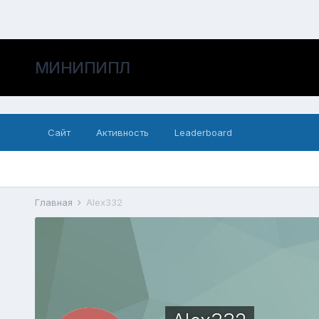
МИНИПИПЛ
Сайт
Активность
Leaderboard
Главная
Alex332