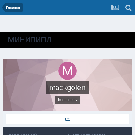
Главная
МИНИПИПЛ
mackgolen
Members