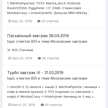
1. MenthaPiperita2. ПУЗ3. Marina_doc4 . Kristina5.
RookVV5556. PiggyPeter +17. ZAK 8. Станисл ав9.
MonikaCrazy + Infantryman 10. Динусик MINI Н662ау ...
May 22, 2019
29 ответов
Пасхальный завтрак 28.04.2019
topic ответил
855
в теме
Московские завтраки
15. 855 (Татьяна)
April 25, 2019
26 ответов
Турбо завтрак III - 31.03.2019
topic ответил
855
в теме
Московские завтраки
1. DimON +2 (2 омлета + каша) 2. MenthaPiperita ( яичница +
кофе в пивной кружке) 3. ПУЗ (сырники со сметаной +
кофе) 4. MonikaCrazy + Infantryman (яичницу из 3 яиц +...
March 25, 2019
54 ответов