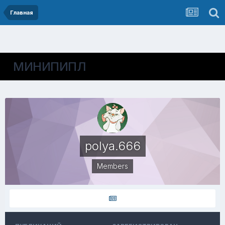
Главная
МИНИПИПЛ
polya.666
Members