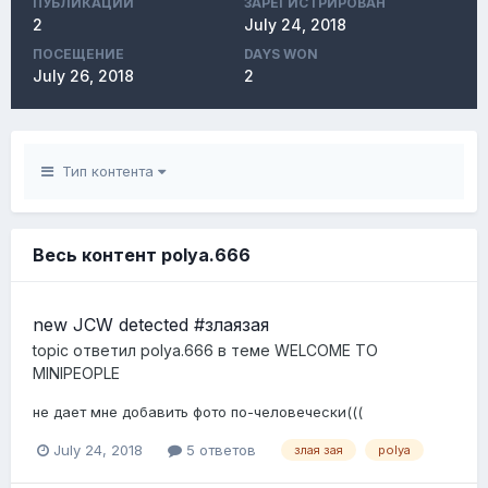
ПУБЛИКАЦИЙ
ЗАРЕГИСТРИРОВАН
2
July 24, 2018
ПОСЕЩЕНИЕ
DAYS WON
July 26, 2018
2
Тип контента
Весь контент polya.666
new JCW detected #злаязая
topic ответил
polya.666
в теме
WELCOME TO
MINIPEOPLE
не дает мне добавить фото по-человечески(((
July 24, 2018
5 ответов
злая зая
polya