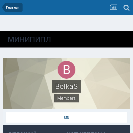
Главная
МИНИПИПЛ
BelkaS
Members