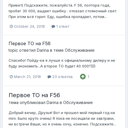
Привет) Подскажите, пожалуйста. F 56, полтора года,
пробег 30 000, выдает ошибку : отказал стояночный свет.
При этом всё горит. Еду, ошибка пропадает, потом...
October 24, 2018
1 ответ
Первое ТО на F56
topic ответил
Darina
в теме
Обслуживание
Спасибо! Пойду-ка я лучше к официальному дилеру и не
буду экономить...А второе ТО будет 40 000?))))
March 21, 2018
23 ответов
1
Первое ТО на F56
тема опубликовал
Darina
в
Обслуживание
Добрый вечер, Друзья! Вот и прошел мой первый год на
mini. Было круто очень) Я пока не посещала ни завтраки,
ни встречи Ваши, но я очень хочу, конечно. Подскажите...