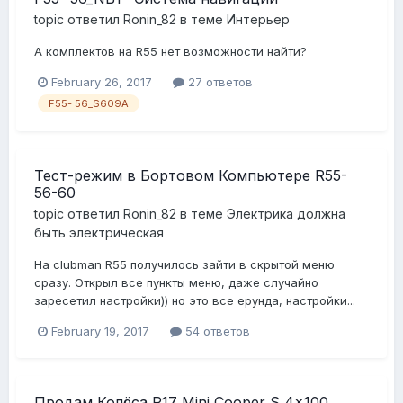
topic ответил
Ronin_82
в теме
Интерьер
А комплектов на R55 нет возможности найти?
February 26, 2017
27 ответов
F55- 56_S609A
Тест-режим в Бортовом Компьютере R55-
56-60
topic ответил
Ronin_82
в теме
Электрика должна
быть электрическая
На clubman R55 получилось зайти в скрытой меню
сразу. Открыл все пункты меню, даже случайно
заресетил настройки)) но это все ерунда, настройки...
February 19, 2017
54 ответов
Продам Колёса R17 Mini Cooper S 4x100