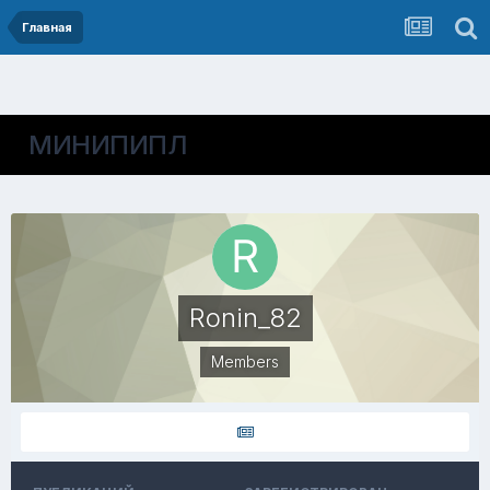
Главная
МИНИПИПЛ
Ronin_82
Members