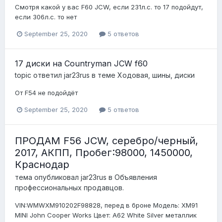
Смотря какой у вас F60 JCW, если 231л.с. то 17 подойдут,
если 306л.с. то нет
September 25, 2020
5 ответов
17 диски на Countryman JCW f60
topic ответил
jar23rus
в теме
Ходовая, шины, диски
От F54 не подойдёт
September 25, 2020
5 ответов
ПРОДАМ F56 JCW, серебро/черный,
2017, АКПП, Пробег:98000, 1450000,
Краснодар
тема опубликовал
jar23rus
в
Объявления
профессиональных продавцов.
VIN:WMWXM910202F98828, перед в броне Модель: XM91
MINI John Cooper Works Цвет: A62 White Silver металлик