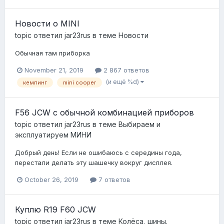
Новости о MINI
topic ответил
jar23rus
в теме
Новости
Обычная там приборка
November 21, 2019
2 867 ответов
(и ещё %d)
кемпинг
mini cooper
F56 JCW с обычной комбинацией приборов
topic ответил
jar23rus
в теме
Выбираем и
эксплуатируем МИНИ
Добрый день! Если не ошибаюсь с середины года,
перестали делать эту шашечку вокруг дисплея.
October 26, 2019
7 ответов
Куплю R19 F60 JCW
topic ответил
jar23rus
в теме
Колёса, шины.