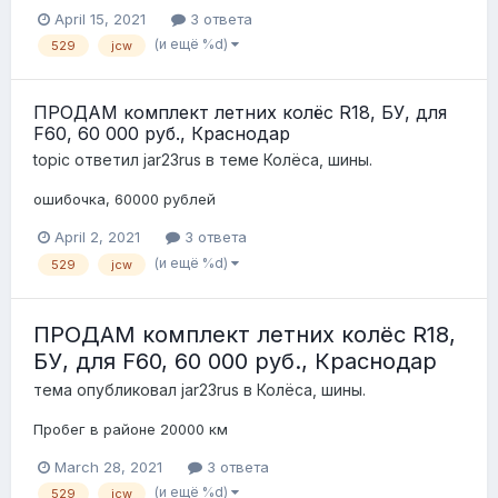
April 15, 2021
3 ответа
(и ещё %d)
529
jcw
ПРОДА М комплект летних колёс R18, БУ, для
F60, 60 000 руб., Краснодар
topic ответил
jar23rus
в теме
Колёса, шины.
ошибочка, 60000 рублей
April 2, 2021
3 ответа
(и ещё %d)
529
jcw
ПРОДА М комплект летних колёс R18,
БУ, для F60, 60 000 руб., Краснодар
тема опубликовал
jar23rus
в
Колёса, шины.
Пробег в районе 20000 км
March 28, 2021
3 ответа
(и ещё %d)
529
jcw