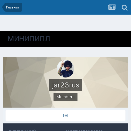
Главная
МИНИПИПЛ
jar23rus
Members