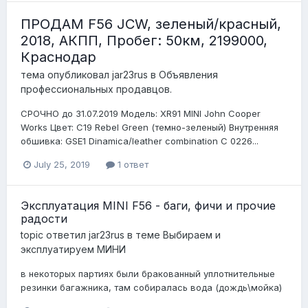
ПРОДАМ F56 JCW, зеленый/красный,
2018, АКПП, Пробег: 50км, 2199000,
Краснодар
тема опубликовал
jar23rus
в
Объявления
профессиональных продавцов.
СРОЧНО до 31.07.2019 Модель: XR91 MINI John Cooper
Works Цвет: C19 Rebel Green (темно-зеленый) Внутренняя
обшивка: GSE1 Dinamica/leather combination C 0226...
July 25, 2019
1 ответ
Эксплуатация MINI F56 - баги, фичи и прочие
радости
topic ответил
jar23rus
в теме
Выбираем и
эксплуатируем МИНИ
в некоторых партиях были бракованный уплотнительные
резинки багажника, там собиралась вода (дождь\мойка)