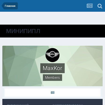
Главная
МИНИПИПЛ
MaxKor
Members