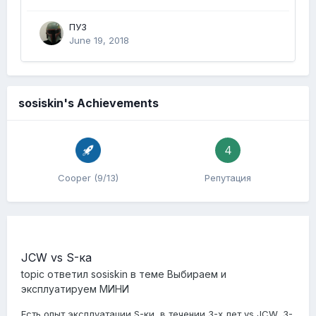
ПУЗ
June 19, 2018
sosiskin's Achievements
4
Cooper (9/13)
Репутация
JCW vs S-ка
topic ответил
sosiskin
в теме
Выбираем и
эксплуатируем МИНИ
Есть опыт эксплуатации S-ки, в течении 3-х лет vs JCW, 3-