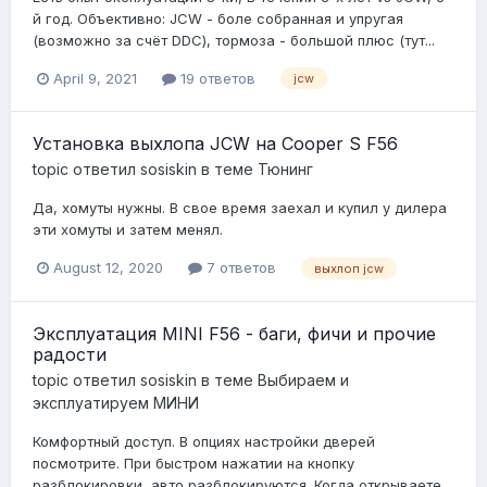
й год. Объективно: JCW - боле собранная и упругая
(возможно за счёт DDC), тормоза - большой плюс (тут...
April 9, 2021
19 ответов
jcw
Установка выхлопа JCW на Cooper S F56
topic ответил
sosiskin
в теме
Тюнинг
Да, хомуты нужны. В свое время заехал и купил у дилера
эти хомуты и затем менял.
August 12, 2020
7 ответов
выхлоп jcw
Эксплуатация MINI F56 - баги, фичи и прочие
радости
topic ответил
sosiskin
в теме
Выбираем и
эксплуатируем МИНИ
Комфортный доступ. В опциях настройки дверей
посмотрите. При быстром нажатии на кнопку
разблокировки, авто разблокируются. Когда открываете...