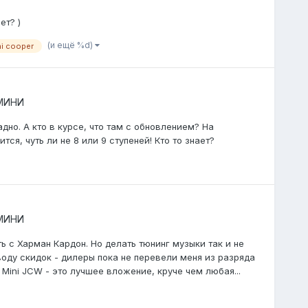
ет? )
(и ещё %d)
ni cooper
 МИНИ
адно. А кто в курсе, что там с обновлением? На
ся, чуть ли не 8 или 9 ступеней! Кто то знает?
 МИНИ
ть с Харман Кардон. Но делать тюнинг музыки так и не
оводу скидок - дилеры пока не перевели меня из разряда
ini JCW - это лучшее вложение, круче чем любая...