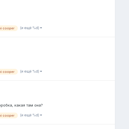
(и ещё %d)
ni cooper
(и ещё %d)
ni cooper
оробка, какая там она?
(и ещё %d)
ni cooper