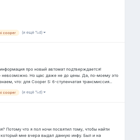
(и ещё %d)
ni cooper
 и информация про новый автомат подтверждается!
 невозможно. Но щас даже не до цены. Да, по-моему это
наем, что: для Cooper S: 6-ступенчатая трансмиссия...
(и ещё %d)
ni cooper
я? Потому что я пол ночи посвятил тому, чтобы найти
который мне вчера выдал данную инфу. Был и на