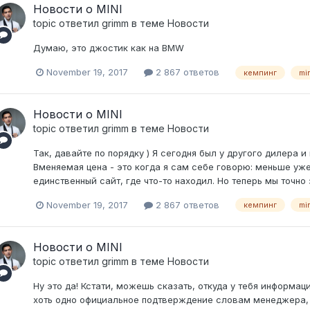
Новости о MINI
topic ответил
grimm
в теме
Новости
Думаю, это джостик как на BMW
November 19, 2017
2 867 ответов
кемпинг
mi
Новости о MINI
topic ответил
grimm
в теме
Новости
Так, давайте по порядку ) Я сегодня был у другого дилера
Вменяемая цена - это когда я сам себе говорю: меньше уже
единственный сайт, где что-то находил. Но теперь мы точно з
November 19, 2017
2 867 ответов
кемпинг
mi
Новости о MINI
topic ответил
grimm
в теме
Новости
Ну это да! Кстати, можешь сказать, откуда у тебя информаци
хоть одно официальное подтверждение словам менеджера, 