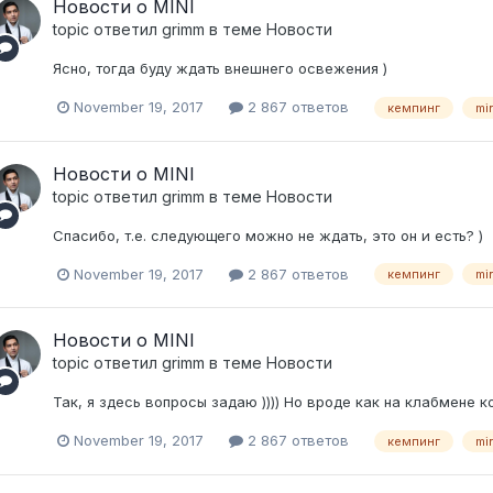
Новости о MINI
topic ответил
grimm
в теме
Новости
Ясно, тогда буду ждать внешнего освежения )
November 19, 2017
2 867 ответов
кемпинг
mi
Новости о MINI
topic ответил
grimm
в теме
Новости
Спасибо, т.е. следующего можно не ждать, это он и есть? )
November 19, 2017
2 867 ответов
кемпинг
mi
Новости о MINI
topic ответил
grimm
в теме
Новости
Так, я здесь вопросы задаю )))) Но вроде как на клабмене к
November 19, 2017
2 867 ответов
кемпинг
mi