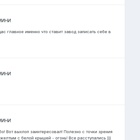
 МИНИ
ас главное именно что ставит завод записать себе в
 МИНИ
 МИНИ
бо! Вот выхлоп заинтересовал! Полезно с точки зрения
желтым с белой крышей - огонь! Все расступались )))