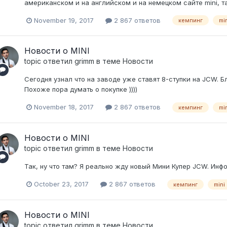
американском и на английском и на немецком сайте mini, там
November 19, 2017
2 867 ответов
кемпинг
mi
Новости о MINI
topic ответил
grimm
в теме
Новости
Сегодня узнал что на заводе уже ставят 8-ступки на JCW. Бли
Похоже пора думать о покупке ))))
November 18, 2017
2 867 ответов
кемпинг
mi
Новости о MINI
topic ответил
grimm
в теме
Новости
Так, ну что там? Я реально жду новый Мини Купер JCW. Инф
October 23, 2017
2 867 ответов
кемпинг
mini
Новости о MINI
topic ответил
grimm
в теме
Новости