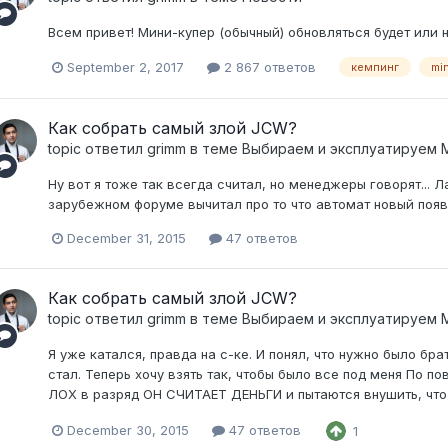
Всем привет! Мини-купер (обычный) обновляться будет или н
September 2, 2017
2 867 ответов
кемпинг
mi
Как собрать самый злой JCW?
topic ответил
grimm
в теме
Выбираем и эксплуатируем
Ну вот я тоже так всегда считал, но менеджеры говорят... Л
зарубежном форуме вычитал про то что автомат новый появит
December 31, 2015
47 ответов
Как собрать самый злой JCW?
topic ответил
grimm
в теме
Выбираем и эксплуатируем
Я уже катался, правда на с-ке. И понял, что нужно было бра
стал. Теперь хочу взять так, чтобы было все под меня По п
ЛОХ в разряд ОН СЧИТАЕТ ДЕНЬГИ и пытаются внушить, что M
December 30, 2015
47 ответов
1