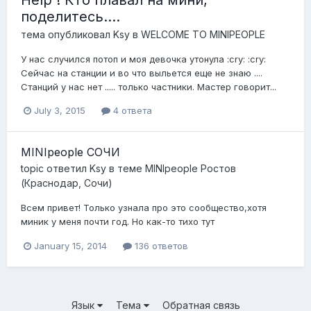
Help ! Кто плавал на мини,
поделитесь....
тема опубликовал
Ksy
в
WELCOME TO MINIPEOPLE
У нас случился потоп и моя девочка утонула :cry: :cry:
Сейчас на станции и во что выльется еще не знаю ....
Станций у нас нет ..... только частники. Мастер говорит...
July 3, 2015
4 ответа
MINIpeople СОЧИ
topic ответил
Ksy
в теме
MINIpeople Ростов
(Краснодар, Сочи)
Всем привет! Только узнала про это сообщество,хотя
миник у меня почти год. Но как-то тихо тут
January 15, 2014
136 ответов
Язык
Тема
Обратная связь