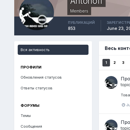
Antonoff
Members
ПУБЛИКАЦИЙ
ЗАРЕГИСТР
853
June 23, 2
Весь конт
Вся активность
1
2
3
ПРОФИЛИ
Обновления статусов
Про
topi
Ответы статусов
Това
Ju
ФОРУМЫ
Темы
Про
Сообщения
topi