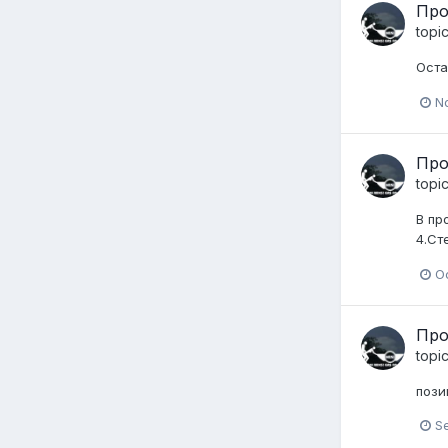
Про
topi
Оста
N
Про
topi
В пр
4.Ст
Oc
Про
topi
пози
S