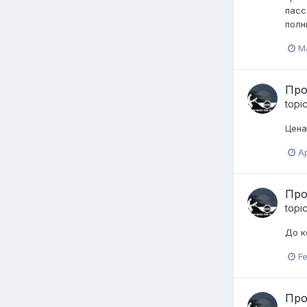
пасс
полн
Ma
Про
topi
Цена
Ap
Про
topi
До к
Fe
Про