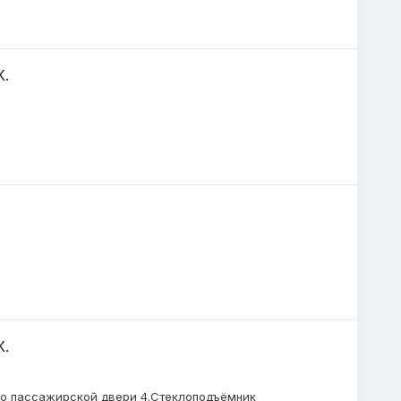
К.
К.
екло пассажирской двери 4.Стеклоподъёмник