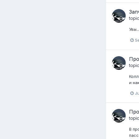
Зап
topi
Увы.
S
Про
topi
Колл
и на
J
Про
topi
В пр
пасс