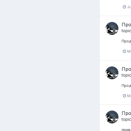
J
Про
topi
Прод
M
Про
topi
Про
M
Про
topi
прив