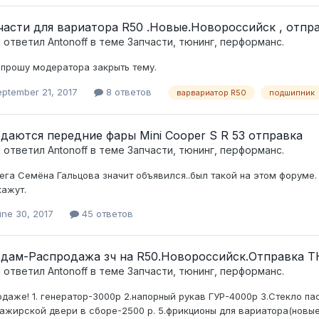
части для вариатора R50 .Новые.Новороссийск , отпр
c ответил
Antonoff
в теме
Запчасти, тюнинг, перформанс.
..прошу модератора закрыть тему.
eptember 21, 2017
8 ответов
варвариатор R50
подшипник
даются передние фары Mini Cooper S R 53 отправка
c ответил
Antonoff
в теме
Запчасти, тюнинг, перформанс.
ега Семёна Гальцова значит объявился..был такой на этом форуме.
кажут.
une 30, 2017
45 ответов
дам-Распродажа зч на R50.Новороссийск.Отправка Т
c ответил
Antonoff
в теме
Запчасти, тюнинг, перформанс.
одаже! 1. генератор-3000р 2.напорный рукав ГУР-4000р 3.Стекло п
ажирской двери в сборе-2500 р. 5.фрикционы для вариатора(новые