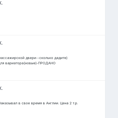
К.
К.
 пассажирской двери--сколько дадите)
 для вариатора(новые)-ПРОДАНО
К.
аказывал в свое время в Англии. Цена 2 т.р.