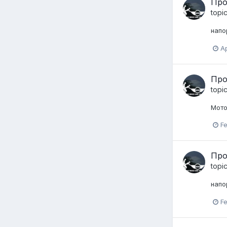
Про
topi
напо
Ap
Про
topi
Мото
Fe
Про
topi
напо
Fe