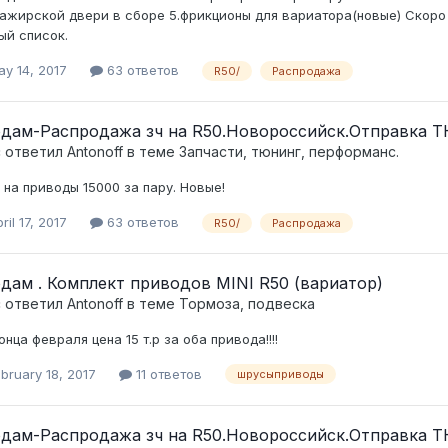
ажирской двери в сборе 5.фрикционы для вариатора(новые) Скор
ый список.
y 14, 2017
63 ответов
R50/
Распродажа
дам-Распродажа зч на R50.Новороссийск.Отправка Т
c ответил
Antonoff
в теме
Запчасти, тюнинг, перформанс.
 на приводы 15000 за пару. Новые!
ril 17, 2017
63 ответов
R50/
Распродажа
дам . Комплект приводов MINI R50 (вариатор)
c ответил
Antonoff
в теме
Тормоза, подвеска
онца февраля цена 15 т.р за оба привода!!!!
bruary 18, 2017
11 ответов
шрусыприводы
дам-Распродажа зч на R50.Новороссийск.Отправка Т