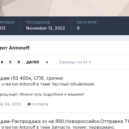
ИРОВАН
ПОСЕЩЕНИЕ
DAYS WON
013
November 13, 2022
9
ент Antonoff
4
5
6
ДАЛЕЕ
Страница 1 из 33
дам r53 400к, СПб, срочно
c ответил
Antonoff
в теме
Частные объявления.
рищ ищет. Можно чуть подробнее о машине?
ly 24, 2020
4 ответа
дам-Распродажа зч на R50.Новороссийск.Отправка Т
c ответил
Antonoff
в теме
Запчасти, тюнинг, перформанс.