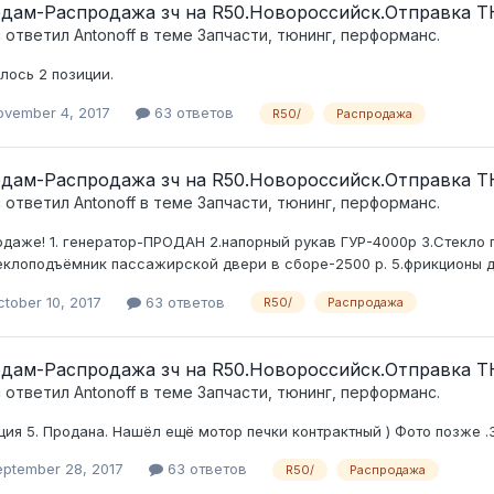
дам-Распродажа зч на R50.Новороссийск.Отправка Т
c ответил
Antonoff
в теме
Запчасти, тюнинг, перформанс.
лось 2 позиции.
ovember 4, 2017
63 ответов
R50/
Распродажа
дам-Распродажа зч на R50.Новороссийск.Отправка Т
c ответил
Antonoff
в теме
Запчасти, тюнинг, перформанс.
одаже! 1. генератор-ПРОДАН 2.напорный рукав ГУР-4000р 3.Стекло
еклоподъёмник пассажирской двери в сборе-2500 р. 5.фрикционы
tober 10, 2017
63 ответов
R50/
Распродажа
дам-Распродажа зч на R50.Новороссийск.Отправка Т
c ответил
Antonoff
в теме
Запчасти, тюнинг, перформанс.
ция 5. Продана. Нашёл ещё мотор печки контрактный ) Фото позже .З
eptember 28, 2017
63 ответов
R50/
Распродажа