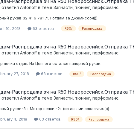
дам-Распродажа зч на R50.Новороссийск.Отправка Т
c ответил
Antonoff
в теме
Запчасти, тюнинг, перформанс.
рный рукав 32 41 6 781 751 отдам за джемиссон)))
ril 10, 2018
63 ответов
R50/
Распродажа
дам-Распродажа зч на R50.Новороссийск.Отправка Т
c ответил
Antonoff
в теме
Запчасти, тюнинг, перформанс.
р печки отдан. Из Ценного остался напорный рукав.
bruary 27, 2018
63 ответов
R50/
Распродажа
дам-Распродажа зч на R50.Новороссийск.Отправка Т
c ответил
Antonoff
в теме
Запчасти, тюнинг, перформанс.
рный рукав-3 т Мотор печки -2т (из англии заказывал)))
bruary 4, 2018
63 ответов
R50/
Распродажа