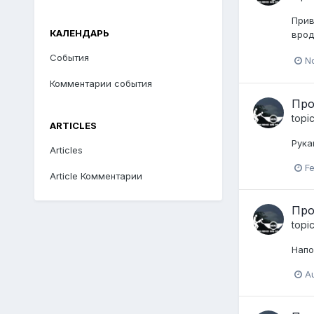
Прив
КАЛЕНДАРЬ
врод
События
N
Комментарии события
Про
topi
ARTICLES
Рука
Articles
Fe
Article Комментарии
Про
topi
Напо
A