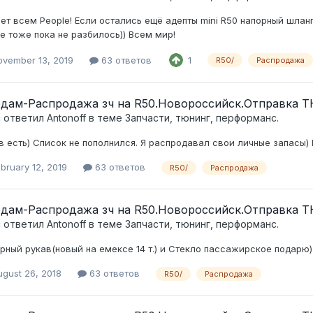
ет всем People! Если остались ещё адепты mini R50 напорный шлан
е тоже пока не разбилось)) Всем мир!
ovember 13, 2019
63 ответов
1
R50/
Распродажа
дам-Распродажа зч на R50.Новороссийск.Отправка Т
c ответил
Antonoff
в теме
Запчасти, тюнинг, перформанс.
в есть) Список не пополнился. Я распродавал свои личные запасы)
bruary 12, 2019
63 ответов
R50/
Распродажа
дам-Распродажа зч на R50.Новороссийск.Отправка Т
c ответил
Antonoff
в теме
Запчасти, тюнинг, перформанс.
рный рукав(новый на емексе 14 т.) и Стекло пассажирское подарю
ugust 26, 2018
63 ответов
R50/
Распродажа