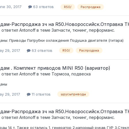
une 30, 2017
63 ответов
R50/
Распродажа
дам-Распродажа зч на R50.Новороссийск.Отправка Т
c ответил
Antonoff
в теме
Запчасти, тюнинг, перформанс.
аны: Приводы Патрубки охлаждения Подушка двигателя (гитара)
ay 29, 2017
63 ответов
R50/
Распродажа
дам . Комплект приводов MINI R50 (вариатор)
c ответил
Antonoff
в теме
Тормоза, подвеска
даны
ay 29, 2017
11 ответов
шрусыприводы
дам-Распродажа зч на R50.Новороссийск.Отправка Т
c ответил
Antonoff
в теме
Запчасти, тюнинг, перформанс.
оды 14 т. Также остались 1. генератор 2.напорный рукав ГУР 3.Ст