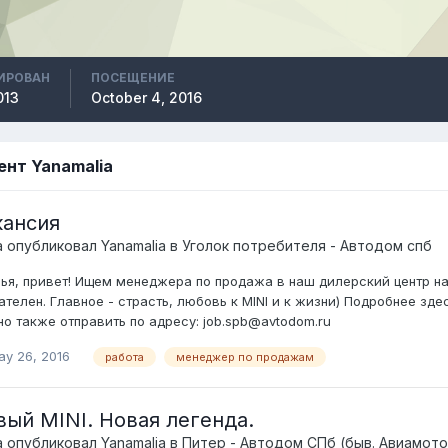
ИРОВАН
ПОСЕЩЕНИЕ
013
October 4, 2016
ент Yanamalia
кансия
а опубликовал
Yanamalia
в
Уголок потребителя - Автодом спб
ья, привет! Ищем менеджера по продажа в наш дилерский центр на 
ателен. Главное - страсть, любовь к MINI и к жизни) Подробнее здес
о также отправить по адресу: job.spb@avtodom.ru
ay 26, 2016
работа
менеджер по продажам
вый MINI. Новая легенда.
а опубликовал
Yanamalia
в
Питер - Автодом СПб (быв. Авиамото