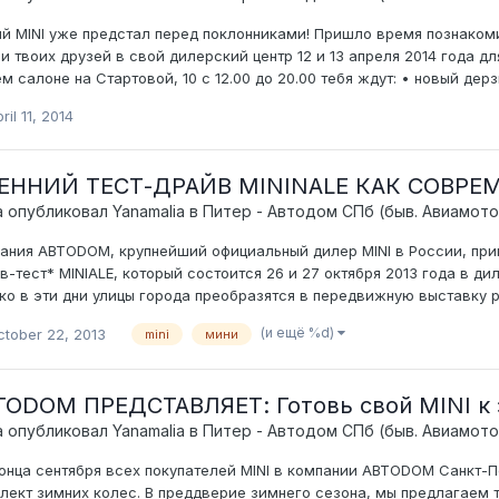
й MINI уже предстал перед поклонниками! Пришло время познако
 и твоих друзей в свой дилерский центр 12 и 13 апреля 2014 года д
м салоне на Стартовой, 10 с 12.00 до 20.00 тебя ждут: • новый дерз
ril 11, 2014
ЕННИЙ ТЕСТ-ДРАЙВ MININALE КАК СОВРЕ
а опубликовал
Yanamalia
в
Питер - Автодом СПб (быв. Авиамото
ания АВТОDОМ, крупнейший официальный дилер MINI в России, приг
в-тест* MINIALE, который состоится 26 и 27 октября 2013 года в 
ко в эти дни улицы города преобразятся в передвижную выставку 
(и ещё %d)
ctober 22, 2013
mini
мини
ТОDOM ПРЕДСТАВЛЯЕТ: Готовь свой MINI к 
а опубликовал
Yanamalia
в
Питер - Автодом СПб (быв. Авиамото
онца сентября всех покупателей MINI в компании АВТОDОМ Санкт-Пе
лект зимних колес. В преддверие зимнего сезона, мы предлагаем 