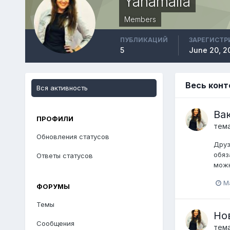
Yanamalia
Members
ПУБЛИКАЦИЙ
ЗАРЕГИСТР
5
June 20, 2
Весь конт
Вся активность
Ва
ПРОФИЛИ
тем
Обновления статусов
Друз
обяз
Ответы статусов
можн
M
ФОРУМЫ
Темы
Но
Сообщения
тем