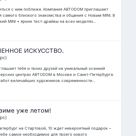
миться с ним поближе. Компания АВТОDОМ приглашает
ля самого близкого знакомства и общения с Новым MINI. В
кий MINI • яркие тест-драйвы на всех моделях...
МЕННОЕ ИСКУССТВО.
рс)
лашает тебя и твоих друзей на уникальный осенний
дилерских центрах АВТОDОМ в Москве и Санкт-Петербурге.
работ величайших художников современности...
зиме уже летом!
рс)
тербург на Стартовой, 10 ждет невероятный подарок –
тебе самое необходимое для твоего нового