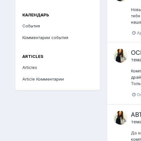
Новы
КАЛЕНДАРЬ
тебя
наше
События
Ap
Комментарии события
ОС
ARTICLES
тем
Articles
Комп
драй
Article Комментарии
Толь
O
АВ
тем
До к
комп