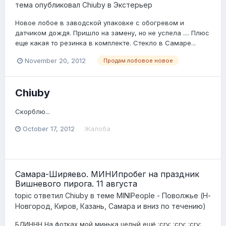
тема опубликовал
Chiuby
в
Экстерьер
Новое лобое в заводской упаковке с обогревом и
датчиком дождя. Пришло на замену, но не успела .... Плюс
еще какая то резинка в комплекте. Стекло в Самаре...
November 20, 2012
Продам лобовое новое
Chiuby
Скорблю...
October 17, 2012
Жалоба
Самара-Ширяево. МИНИпробег на праздник
Вишневого пирога. 11 августа
topic ответил
Chiuby
в теме
MINIPeople - Поволжье (Н-
Новгород, Киров, Казань, Самара и вниз по течению)
БЛИННН На фотках мой минька целый ещё :cry: :cry: :cry: