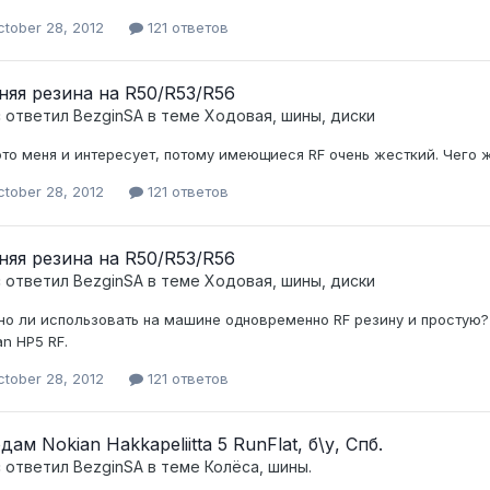
ctober 28, 2012
121 ответов
няя резина на R50/R53/R56
c ответил
BezginSA
в теме
Ходовая, шины, диски
это меня и интересует, потому имеющиеся RF очень жесткий. Чего ж
ctober 28, 2012
121 ответов
няя резина на R50/R53/R56
c ответил
BezginSA
в теме
Ходовая, шины, диски
о ли использовать на машине одновременно RF резину и простую?
an HP5 RF.
ctober 28, 2012
121 ответов
ам Nokian Hakkapeliitta 5 RunFlat, б\у, Спб.
c ответил
BezginSA
в теме
Колёса, шины.