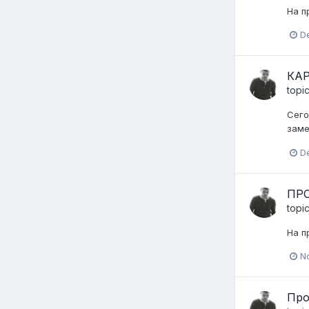
На п
D
КА
topi
Сего
заме
D
ПРО
topi
На п
N
Про