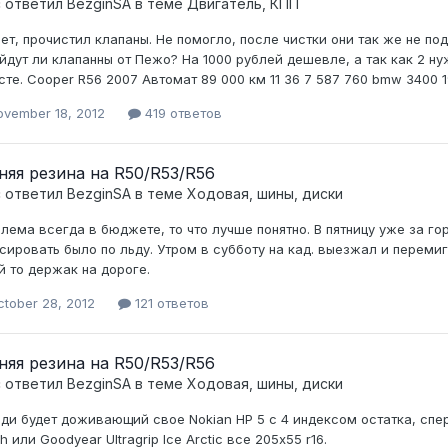
c ответил
BezginSA
в теме
Двигатель, КПП
ет, прочистил клапаны. Не помогло, после чистки они так же не 
йдут ли клапанны от Пежо? На 1000 рублей дешевле, а так как 2 нуж
сте. Cooper R56 2007 Автомат 89 000 км 11 36 7 587 760 bmw 3400 19
ovember 18, 2012
419 ответов
няя резина на R50/R53/R56
c ответил
BezginSA
в теме
Ходовая, шины, диски
лема всегда в бюджете, то что лучше понятно. В пятницу уже за г
сировать было по льду. Утром в субботу на кад. выезжал и перемиг
й то держак на дороге.
ctober 28, 2012
121 ответов
няя резина на R50/R53/R56
c ответил
BezginSA
в теме
Ходовая, шины, диски
ди будет доживающий свое Nokian HP 5 с 4 индексом остатка, спер
h или Goodyear Ultragrip Ice Arctic все 205x55 r16.