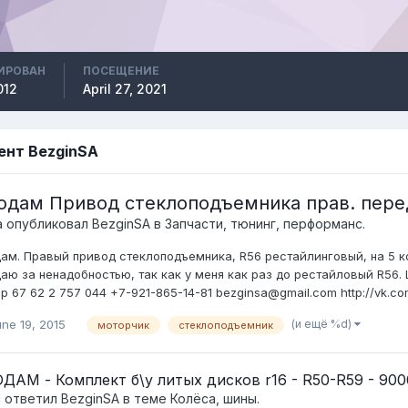
ИРОВАН
ПОСЕЩЕНИЕ
012
April 27, 2021
ент BezginSA
одам Привод стеклоподъемника прав. пере
а опубликовал
BezginSA
в
Запчасти, тюнинг, перформанс.
ам. Правый привод стеклоподъемника, R56 рестайлинговый, на 5 ко
аю за ненадобностью, так как у меня как раз до рестайловый R56. 
р 67 62 2 757 044 +7-921-865-14-81 bezginsa@gmail.com http://vk.c
(и ещё %d)
ne 19, 2015
моторчик
стеклоподъемник
ДАМ - Комплект б\у литых дисков r16 - R50-R59 - 900
c ответил
BezginSA
в теме
Колёса, шины.