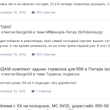
рава так и не накатал сегодня, 37,3 В четверг попробую улучшить. С
ecember 10, 2012
393 ответов
РТИНГ
c ответил
BezginSA
в теме
MINIpeople-Питер (St.Petersburg)
дня побывал в революции, мой самый холодный картинг вышел сегод
рзли. А так время хиленькое, но на этом треке первый раз. В этот (1
ecember 10, 2012
393 ответов
ДАМ комплект задних тормозов для R56 в Питере (кол
c ответил
BezginSA
в теме
Тормоза, подвеска
ростой купер r56 не S подходят, без доработок?
ovember 21, 2012
7 ответов
блема с ХХ на холодную, MC (N12), дорестайл. R55-56