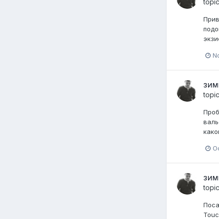
topi
Прив
подо
экзи
N
зим
topi
Проб
валь
како
O
зим
topi
Поса
Touc