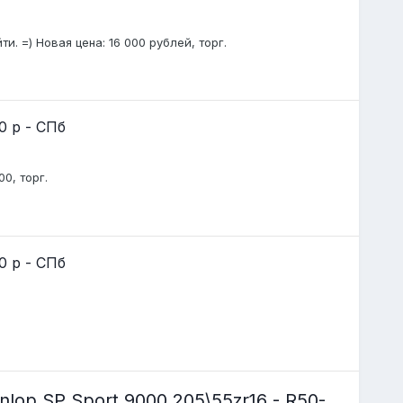
и. =) Новая цена: 16 000 рублей, торг.
0 р - СПб
0, торг.
0 р - СПб
op SP Sport 9000 205\55zr16 - R50-