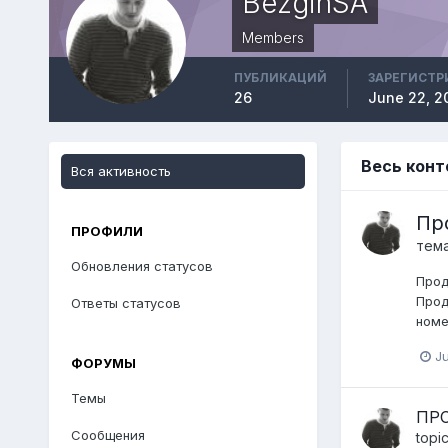
BezginSA
Members
ПУБЛИКАЦИЙ
ЗАРЕГИСТР
26
June 22, 2
Весь конт
Вся активность
Пр
ПРОФИЛИ
тем
Обновления статусов
Прод
Прод
Ответы статусов
номе
Ju
ФОРУМЫ
Темы
ПРО
Сообщения
topi