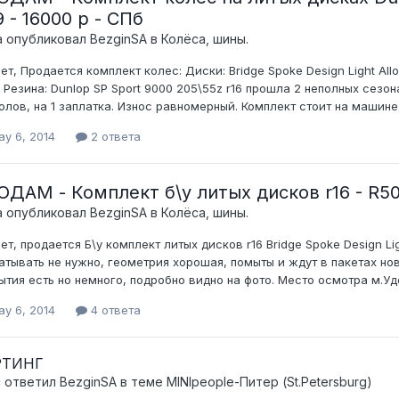
 - 16000 р - СПб
а опубликовал
BezginSA
в
Колёса, шины.
ет, Продается комплект колес: Диски: Bridge Spoke Design Light Al
д. Резина: Dunlop SP Sport 9000 205\55z r16 прошла 2 неполных сезон
олов, на 1 заплатка. Износ равномерный. Комплект стоит на машине,
ay 6, 2014
2 ответа
ДАМ - Комплект б\у литых дисков r16 - R50
а опубликовал
BezginSA
в
Колёса, шины.
ет, продается Б\у комплект литых дисков r16 Bridge Spoke Design Li
атывать не нужно, геометрия хорошая, помыты и ждут в пакетах но
ытия есть но немного, подробно видно на фото. Место осмотра м.Удель
ay 6, 2014
4 ответа
РТИНГ
c ответил
BezginSA
в теме
MINIpeople-Питер (St.Petersburg)