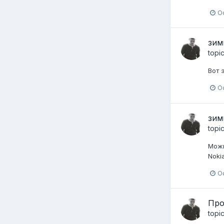
O
зим
topi
Вот 
O
зим
topi
Можн
Noki
O
Прод
topi