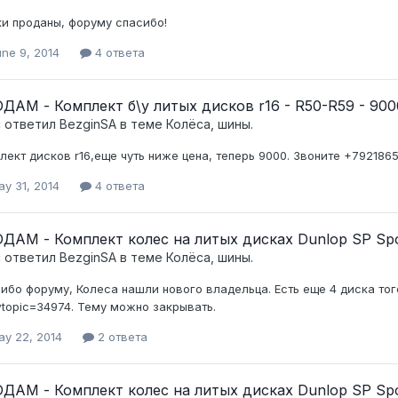
и проданы, форуму спасибо!
ne 9, 2014
4 ответа
ДАМ - Комплект б\у литых дисков r16 - R50-R59 - 900
c ответил
BezginSA
в теме
Колёса, шины.
лект дисков r16,еще чуть ниже цена, теперь 9000. Звоните +7921865
y 31, 2014
4 ответа
ДАМ - Комплект колес на литых дисках Dunlop SP Sport
c ответил
BezginSA
в теме
Колёса, шины.
ибо форуму, Колеса нашли нового владельца. Есть еще 4 диска того 
topic=34974. Тему можно закрывать.
ay 22, 2014
2 ответа
ДАМ - Комплект колес на литых дисках Dunlop SP Sport