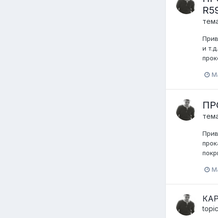
R59
тем
Прив
и т.
прок
M
ПРО
тем
Прив
прок
покр
M
КА
topi