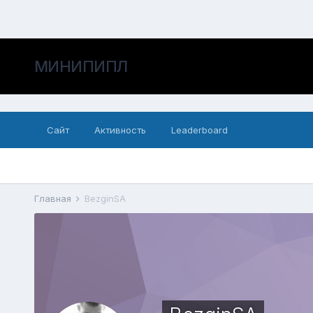
МИНИПИПЛ
Сайт
Активность
Leaderboard
Главная
BezginSA