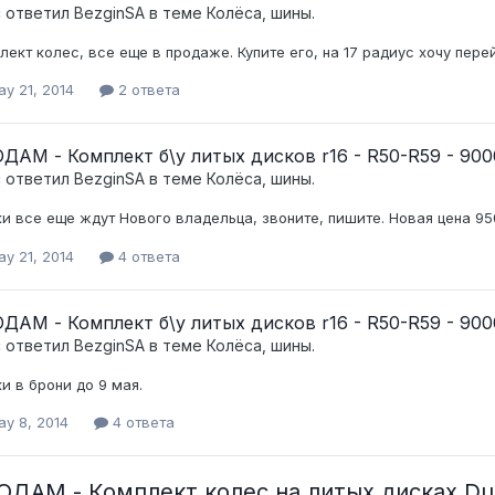
c ответил
BezginSA
в теме
Колёса, шины.
лект колес, все еще в продаже. Купите его, на 17 радиус хочу перейт
y 21, 2014
2 ответа
ДАМ - Комплект б\у литых дисков r16 - R50-R59 - 900
c ответил
BezginSA
в теме
Колёса, шины.
и все еще ждут Нового владельца, звоните, пишите. Новая цена 950
y 21, 2014
4 ответа
ДАМ - Комплект б\у литых дисков r16 - R50-R59 - 900
c ответил
BezginSA
в теме
Колёса, шины.
и в брони до 9 мая.
ay 8, 2014
4 ответа
ДАМ - Комплект колес на литых дисках Dunl