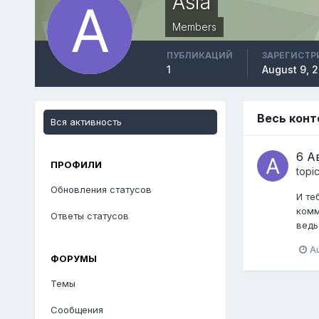
Asia
Members
ПУБЛИКАЦИЙ
ЗАРЕГИСТР
1
August 9, 2
Весь конт
Вся активность
6 А
ПРОФИЛИ
topi
Обновления статусов
И те
комм
Ответы статусов
ведь
Au
ФОРУМЫ
Темы
Сообщения