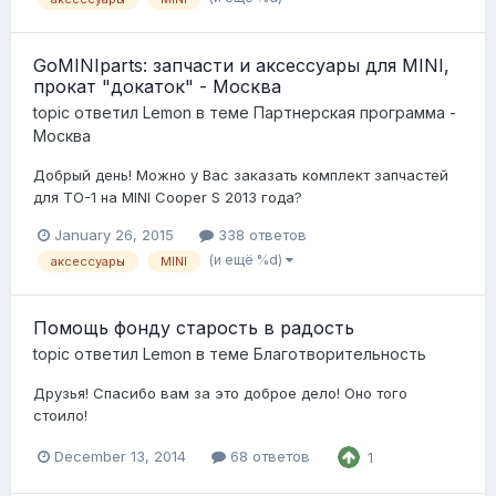
GoMINIparts: запчасти и аксессуары для MINI,
прокат "докаток" - Москва
topic ответил
Lemon
в теме
Партнерская программа -
Москва
Добрый день! Можно у Вас заказать комплект запчастей
для ТО-1 на MINI Cooper S 2013 года?
January 26, 2015
338 ответов
(и ещё %d)
аксессуары
MINI
Помощь фонду старость в радость
topic ответил
Lemon
в теме
Благотворительность
Друзья! Спасибо вам за это доброе дело! Оно того
стоило!
December 13, 2014
68 ответов
1