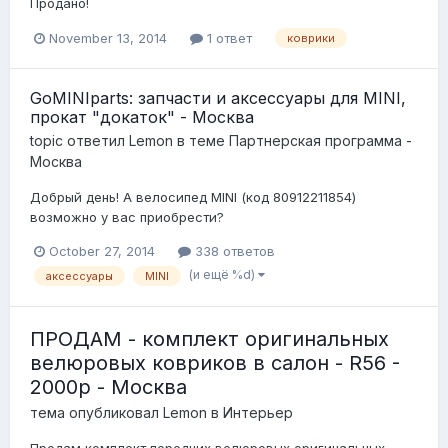
Продано!
November 13, 2014
1 ответ
коврики
GoMINIparts: запчасти и аксессуары для MINI,
прокат "докаток" - Москва
topic ответил
Lemon
в теме
Партнерская программа -
Москва
Добрый день! А велосипед MINI (код 80912211854)
возможно у вас приобрести?
October 27, 2014
338 ответов
(и ещё %d)
аксессуары
MINI
ПРОДАМ - комплект оригинальных
велюровых ковриков в салон - R56 -
2000р - Москва
тема опубликовал
Lemon
в
Интерьер
Продам комплект передних велюровых оригинальных