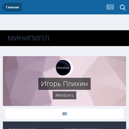
Главная
МИНИПИПЛ
Игорь Плихин
Members