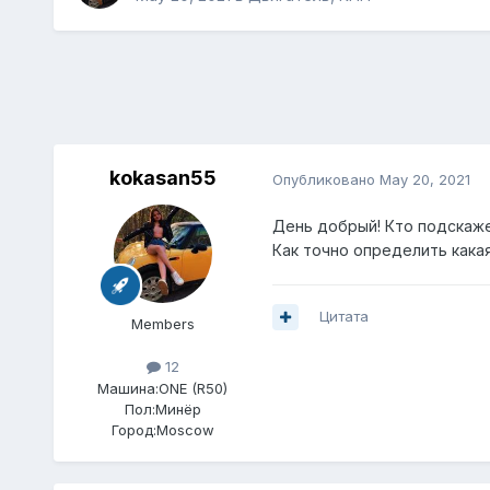
kokasan55
Опубликовано
May 20, 2021
День добрый! Кто подскажет
Как точно определить какая
Цитата
Members
12
Машина:
ONE (R50)
Пол:
Минёр
Город:
Moscow