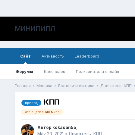
МИНИПИПЛ
Сайт
Активность
Leaderboard
Форумы
Календарь
Пользователи онлайн
Главная
Машина
Болтики и винтики
Двигатель, КПП
КПП
привод
кпп сцепление мкпп
Автор
kokasan55
,
May 20, 2021
в
Двигатель, КПП