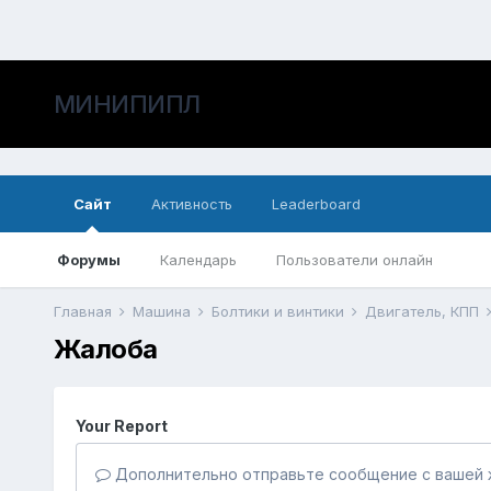
МИНИПИПЛ
Сайт
Активность
Leaderboard
Форумы
Календарь
Пользователи онлайн
Главная
Машина
Болтики и винтики
Двигатель, КПП
Жалоба
Your Report
Дополнительно отправьте сообщение с вашей 