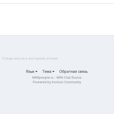
Следы масла в моторном отсеке
Язык
Тема
Обратная связь
MINIpeople.ru - MINI Club Russia
Powered by Invision Community