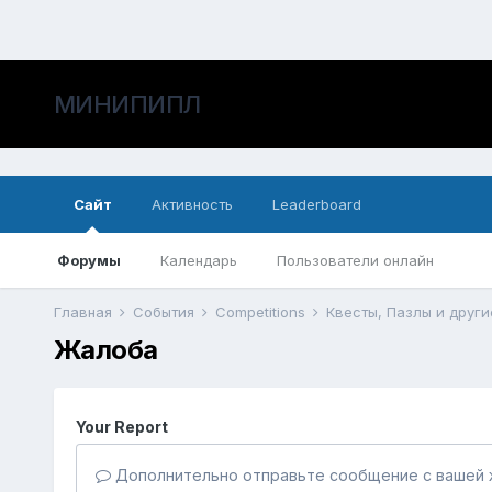
МИНИПИПЛ
Сайт
Активность
Leaderboard
Форумы
Календарь
Пользователи онлайн
Главная
События
Competitions
Квесты, Пазлы и друг
Жалоба
Your Report
Дополнительно отправьте сообщение с вашей 