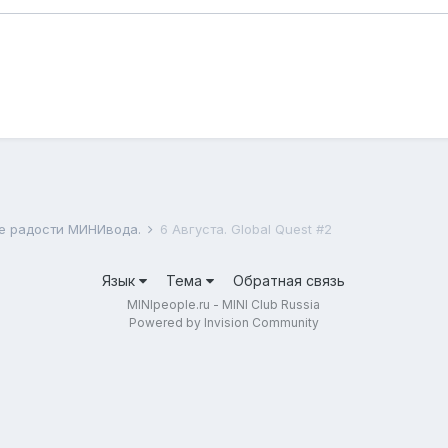
ие радости МИНИвода.
6 Августа. Global Quest #2
Язык
Тема
Обратная связь
MINIpeople.ru - MINI Club Russia
Powered by Invision Community