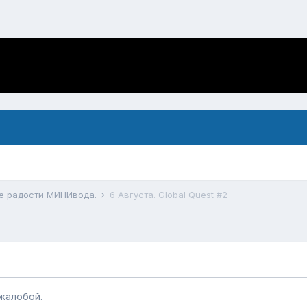
ие радости МИНИвода.
6 Августа. Global Quest #2
жалобой.