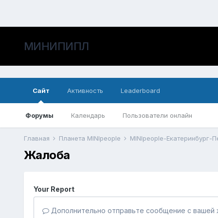
МИНИПИПЛ
Сайт
Активность
Leaderboard
Форумы
Календарь
Пользователи онлайн
Главная
Планета MINIpeople
MINIpeople-Екатеринбург-
Жалоба
Your Report
Дополнительно отправьте сообщение с вашей 