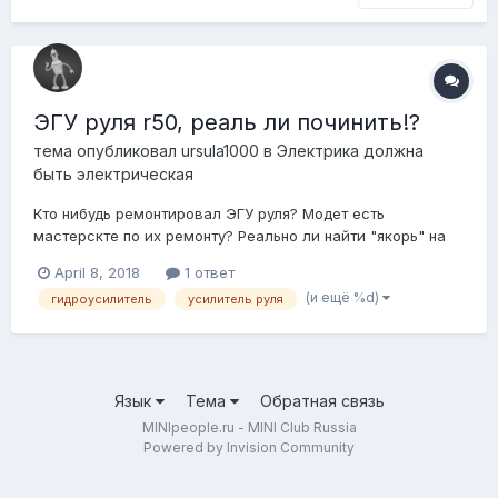
ЭГУ руля r50, реаль ли починить!?
тема опубликовал
ursula1000
в
Электрика должна
быть электрическая
Кто нибудь ремонтировал ЭГУ руля? Модет есть
мастерскте по их ремонту? Реально ли найти "якорь" на
этот мотор?
April 8, 2018
1 ответ
(и ещё %d)
гидроусилитель
усилитель руля
Язык
Тема
Обратная связь
MINIpeople.ru - MINI Club Russia
Powered by Invision Community