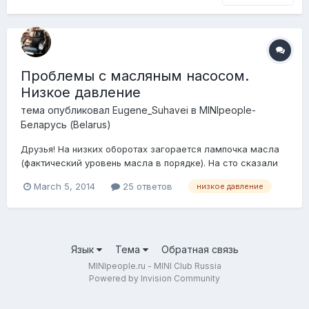
Проблемы с масляным насосом.
Низкое давление
тема опубликовал
Eugene_Suhavei
в
MINIpeople-
Беларусь (Belarus)
Друзья! На низких оборотах загорается лампочка масла
(фактический уровень масла в порядке). На сто сказали
проблема с насосом - очень низкое давление, особенно
March 5, 2014
25 ответов
низкое давление
на низких оборотах Возможно кто-то уже сталкивался с
подобной проблемой? Есть ли в Минске специалисты
которые решат проблему? Где можно н...
Язык
Тема
Обратная связь
MINIpeople.ru - MINI Club Russia
Powered by Invision Community