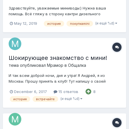
Здравствуйте, уважаемые миниводы:) Нужна ваша
помощь. Всё гляжу в сторону кантри дизельного
(https://auto.ru/cars/used/sale/1086613636-9445970e), но
(и ещё %d)
May 12, 2019
история
покупкаmini
нужен оценщик. У кого-то есть проверенный, чтобы в
будний день выбраться с ним глянуть машину? Хочется
именно специализирующегося на миника...
Шокирующее знакомство с мини!
тема опубликовал
Мрамор
в
Общалка
И так всем доброй ночи, дня и утра! Я Андрей, я из
Москвы. Прошу принять в клуб! Тут напишу о своей
душераздирающей, нервотрепещущей и полной драмы
December 6, 2017
15 ответов
8
истории, про то как познакомился с мини пару дней
назад. Тут будет много слов и предисторий, вообщем буду
(и ещё %d)
история
встречайте
рад за внимание! Вообще машин было м...