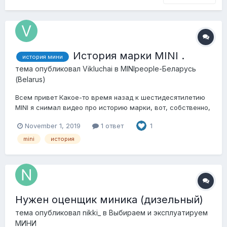
История марки MINI .
история мини
тема опубликовал
Vikluchai
в
MINIpeople-Беларусь
(Belarus)
Всем привет Какое-то время назад к шестидесятилетию
MINI я снимал видео про историю марки, вот, собственно,
решил поделиться: Может, кому-то будет интересно
November 1, 2019
1 ответ
1
посмотреть!
mini
история
Нужен оценщик миника (дизельный)
тема опубликовал
nikki_
в
Выбираем и эксплуатируем
МИНИ