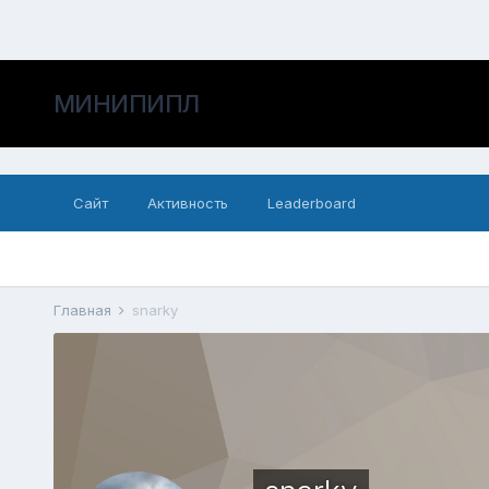
МИНИПИПЛ
Сайт
Активность
Leaderboard
Главная
snarky