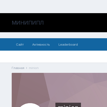
МИНИПИПЛ
Сайт
Активность
Leaderboard
Главная
minion