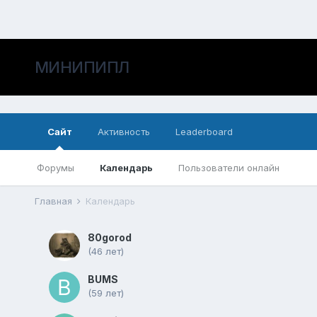
МИНИПИПЛ
Сайт
Активность
Leaderboard
Форумы
Календарь
Пользователи онлайн
Главная
Календарь
80gorod
(46 лет)
BUMS
(59 лет)