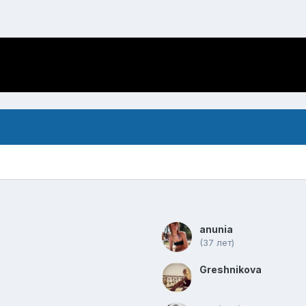
anunia
(37 лет)
Greshnikova