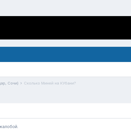
дар, Сочи)
Сколько Миней на КУбани?
жалобой.