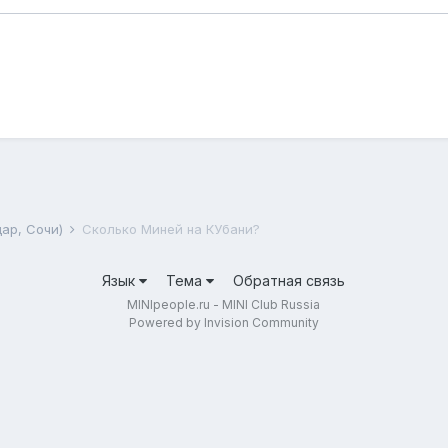
дар, Сочи)
Сколько Миней на КУбани?
Язык
Тема
Обратная связь
MINIpeople.ru - MINI Club Russia
Powered by Invision Community