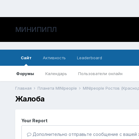
МИНИПИПЛ
Сайт
Активность
Leaderboard
Форумы
Календарь
Пользователи онлайн
Главная
Планета MINIpeople
MINIpeople Ростов (Красно
Жалоба
Your Report
Дополнительно отправьте сообщение с вашей 