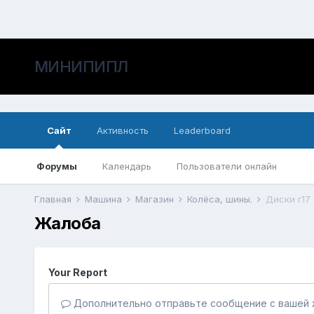
МИНИПИПЛ
Сайт
Активность
Leaderboard
Форумы
Календарь
Пользователи онлайн
Главная
Машина
Магазин
Колёса, шины.
Диски r17 
Жалоба
Your Report
Дополнительно отправьте сообщение с вашей 