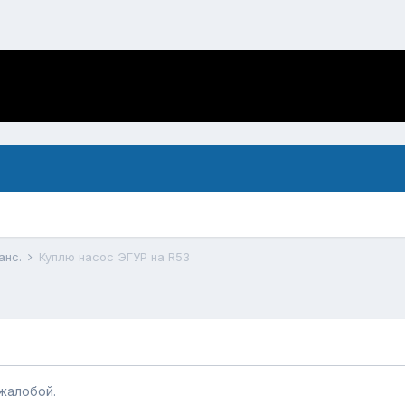
анс.
Куплю насос ЭГУР на R53
жалобой.