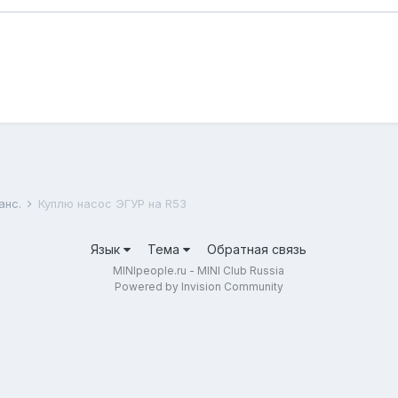
анс.
Куплю насос ЭГУР на R53
Язык
Тема
Обратная связь
MINIpeople.ru - MINI Club Russia
Powered by Invision Community