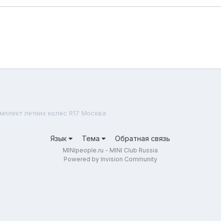
мплект летних колес R17 Москва
Язык
Тема
Обратная связь
MINIpeople.ru - MINI Club Russia
Powered by Invision Community