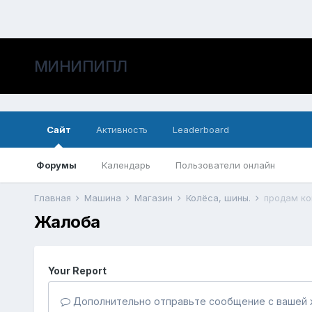
МИНИПИПЛ
Сайт
Активность
Leaderboard
Форумы
Календарь
Пользователи онлайн
Главная
Машина
Магазин
Колёса, шины.
продам ко
Жалоба
Your Report
Дополнительно отправьте сообщение с вашей 