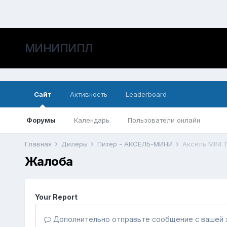
МИНИПИПЛ
Сайт
Активность
Leaderboard
Форумы
Календарь
Пользователи онлайн
Главная
Дилеры
Питер - АКСЕЛЬ-МИНИ
Аксель MINI 
Жалоба
Your Report
Дополнительно отправьте сообщение с вашей 