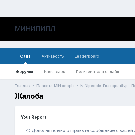
МИНИПИПЛ
Сайт
Активность
Leaderboard
Форумы
Календарь
Пользователи онлайн
Главная
Планета MINIpeople
MINIpeople-Екатеринбург-
Жалоба
Your Report
Дополнительно отправьте сообщение с вашей 