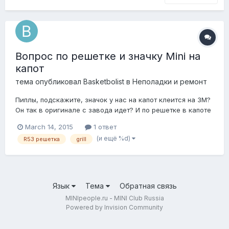
Вопрос по решетке и значку Mini на
капот
тема опубликовал
Basketbolist
в
Неполадки и ремонт
Пиплы, подскажите, значок у нас на капот клеится на 3M?
Он так в оригинале с завода идет? И по решетке в капоте
вопрос, она состоит из 3 частей я так понял, если менять
March 14, 2015
1 ответ
на черную аля JCW, то она сразу к капоту крепится, или
(и ещё %d)
R53 решетка
grill
тоже через черный переходник(кронштейн), к которому
хром крепится в оригин...
Язык
Тема
Обратная связь
MINIpeople.ru - MINI Club Russia
Powered by Invision Community