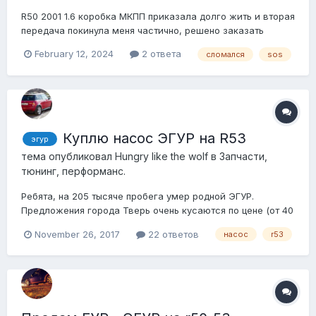
R50 2001 1.6 коробка МКПП приказала долго жить и вторая
передача покинула меня частично, решено заказать
коробку с битка с минимальным пробегом.Пришла моя
February 12, 2024
2 ответа
сломался
sos
радость и настал час ее впихнуть… заехал СВОИМ
ХОДОМ И ВСЕ БЫЛО ИСПРАВНО.. открутил все что нужно ,
отключил и открутил ЭГУР и отложил его в ст...
Куплю насос ЭГУР на R53
эгур
тема опубликовал
Hungry like the wolf
в
Запчасти,
тюнинг, перформанс.
Ребята, на 205 тысяче пробега умер родной ЭГУР.
Предложения города Тверь очень кусаются по цене (от 40
до 100 т.р) Может у кого из ближайших городов (столица
November 26, 2017
22 ответов
насос
r53
в частности) завалялся таковой, или кто нибудь знает где
можно его найти по ценовому диапазону меньшему, чем
вышеуказанный. Заранее спаси...