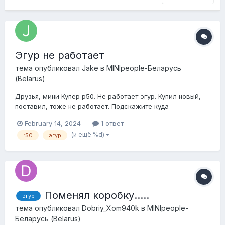
Эгур не работает
тема опубликовал
Jake
в
MINIpeople-Беларусь
(Belarus)
Друзья, мини Купер р50. Не работает эгур. Купил новый,
поставил, тоже не работает. Подскажите куда
копать,может предохранители какие? На главную фишку,
February 14, 2024
1 ответ
которая подключается к гуру (питание вроде как)
(и ещё %d)
r50
эгур
приходит ток 12А. А вот что за 2 фишка понятия не имею,
нигде не нашел инфы, за что она отвечает в д...
Поменял коробку…..
эгур
тема опубликовал
Dobriy_Xom940k
в
MINIpeople-
Беларусь (Belarus)