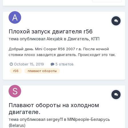
Плохой запуск двигателя r56
тема опубликовал
Alexjabk
в
Двигатель, КПП
Добрый день. Mini Cooper R56 2007 г.в. После ночной
стоянки плохо заводится двигатель. Происходит это так.
После первоначального запуска двигатель первые пару
October 15, 2019
5 ответов
секунд держит обороты около 1300 и работает стабильно.
r56
плавают обороты
Потом происходит падение оборотов до 500, такое
ощущение что он заглохнет се...
Плавают обороты на холодном
двигателе.
тема опубликовал
sergey11
в
MINIpeople-Беларусь
(Belarus)