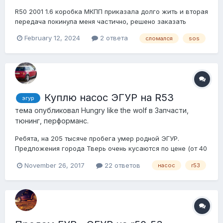
R50 2001 1.6 коробка МКПП приказала долго жить и вторая
передача покинула меня частично, решено заказать
коробку с битка с минимальным пробегом.Пришла моя
February 12, 2024
2 ответа
сломался
sos
радость и настал час ее впихнуть… заехал СВОИМ
ХОДОМ И ВСЕ БЫЛО ИСПРАВНО.. открутил все что нужно ,
отключил и открутил ЭГУР и отложил его в ст...
Куплю насос ЭГУР на R53
эгур
тема опубликовал
Hungry like the wolf
в
Запчасти,
тюнинг, перформанс.
Ребята, на 205 тысяче пробега умер родной ЭГУР.
Предложения города Тверь очень кусаются по цене (от 40
до 100 т.р) Может у кого из ближайших городов (столица
November 26, 2017
22 ответов
насос
r53
в частности) завалялся таковой, или кто нибудь знает где
можно его найти по ценовому диапазону меньшему, чем
вышеуказанный. Заранее спаси...