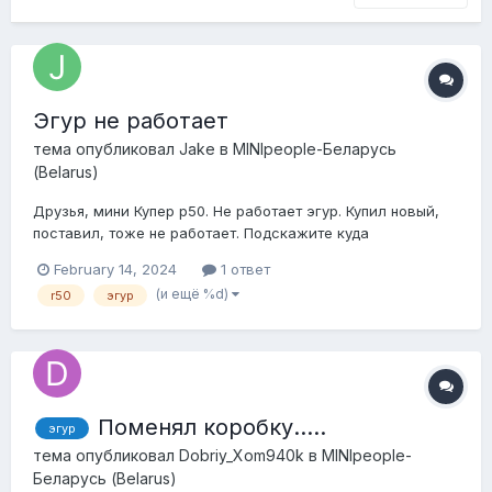
Эгур не работает
тема опубликовал
Jake
в
MINIpeople-Беларусь
(Belarus)
Друзья, мини Купер р50. Не работает эгур. Купил новый,
поставил, тоже не работает. Подскажите куда
копать,может предохранители какие? На главную фишку,
February 14, 2024
1 ответ
которая подключается к гуру (питание вроде как)
(и ещё %d)
r50
эгур
приходит ток 12А. А вот что за 2 фишка понятия не имею,
нигде не нашел инфы, за что она отвечает в д...
Поменял коробку…..
эгур
тема опубликовал
Dobriy_Xom940k
в
MINIpeople-
Беларусь (Belarus)