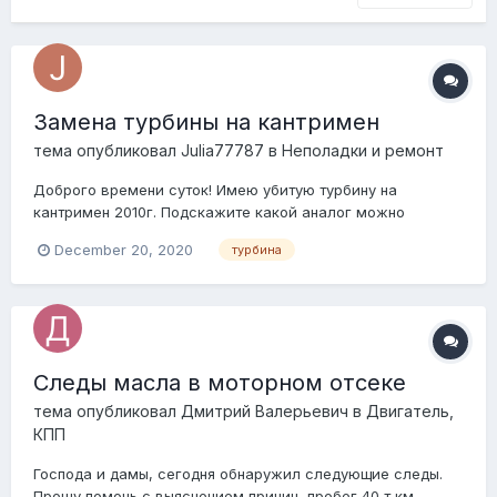
Замена турбины на кантримен
тема опубликовал
Julia77787
в
Неполадки и ремонт
Доброго времени суток! Имею убитую турбину на
кантримен 2010г. Подскажите какой аналог можно
подобрать и где купить? Восстанавливать нет смысла.
December 20, 2020
турбина
Нужна турбина в сборе с коллектором
Следы масла в моторном отсеке
тема опубликовал
Дмитрий Валерьевич
в
Двигатель,
КПП
Господа и дамы, сегодня обнаружил следующие следы.
Прошу помочь с выяснением причин, пробег 40 т км.