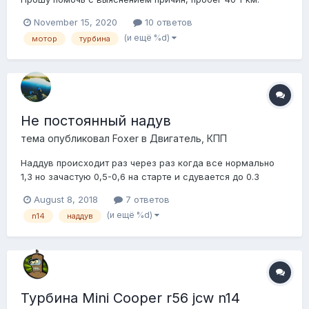
Спасибо.
November 15, 2020
10 ответов
(и ещё %d)
мотор
турбина
Не постоянный надув
тема опубликовал
Foxer
в
Двигатель, КПП
Наддув происходит раз через раз когда все нормально
1,3 но зачастую 0,5-0,6 на старте и сдувается до 0.3
думаю на бай пас можно ли его как то диагностировать ?
August 8, 2018
7 ответов
(и ещё %d)
n14
наддув
Турбина Mini Cooper r56 jcw n14