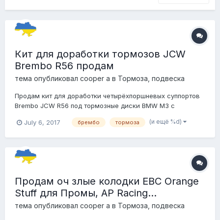
Кит для доработки тормозов JCW
Brembo R56 продам
тема опубликовал
cooper a
в
Тормоза, подвеска
Продам кит для доработки четырёхпоршневых суппортов
Brembo JCW R56 под тормозные диски BMW M3 с
развитой направленной вентиляцией и шириной 28 мм
(и ещё %d)
July 6, 2017
брембо
тормоза
вместо 22 мм у стока. Подробное описание здесь - Кит
включает: - 4 высокопрочных оцинкованных винта класса
10.9- 8 шайб оцинкованных- 2 в...
Продам оч злые колодки EBC Orange
Stuff для Промы, AP Racing...
тема опубликовал
cooper a
в
Тормоза, подвеска