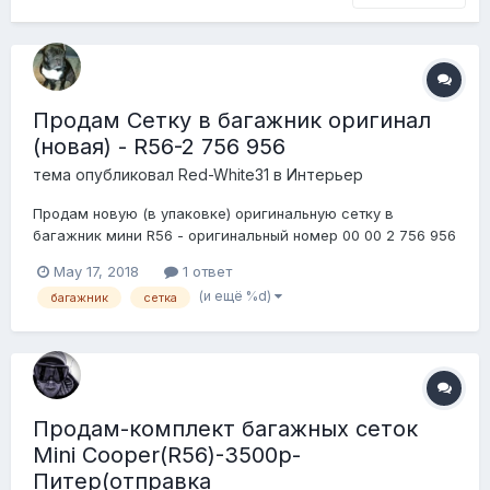
Продам Сетку в багажник оригинал
(новая) - R56-2 756 956
тема опубликовал
Red-White31
в
Интерьер
Продам новую (в упаковке) оригинальную сетку в
багажник мини R56 - оригинальный номер 00 00 2 756 956
или R56 - 2 756 956 (см фото) Цена 2.500
May 17, 2018
1 ответ
(и ещё %d)
багажник
сетка
Продам-комплект багажных сеток
Mini Cooper(R56)-3500р-
Питер(отправка