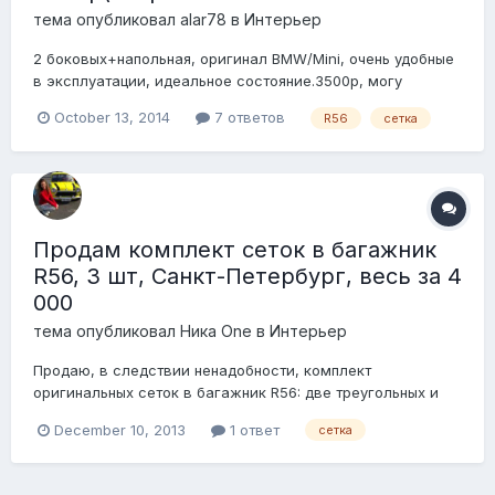
тема опубликовал
alar78
в
Интерьер
2 боковых+напольная, оригинал BMW/Mini, очень удобные
в эксплуатации, идеальное состояние.3500р, могу
отправить почтой. 8-9О4-611-25-46 Есть также
October 13, 2014
7 ответов
R56
сетка
оригинальный багажник на крышу(дуги) на Мини
Купер-6500р, оптом отдам дешевле.
Продам комплект сеток в багажник
R56, 3 шт, Санкт-Петербург, весь за 4
000
тема опубликовал
Ника One
в
Интерьер
Продаю, в следствии ненадобности, комплект
оригинальных сеток в багажник R56: две треугольных и
одна прямоугольная. Боковая треугольная сетка (две шт) -
December 10, 2013
1 ответ
сетка
2700 Прямоугольная напольная - 2000 За весь комплект -
4 000 р. у дилера цена 6 690 в магазине ориг. запчастей 5
200 Могу комплект раздел...