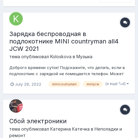
Зарядка беспроводная в
подлокотнике MINI countryman all4
JCW 2021
тема опубликовал
Koloskova
в
Музыка
Доброго времени суток! Подскажите, что делать, если в
подлокотник с зарядкой не помещается телефон. Может
можно убрать эту штуку, которая держит телефон? Очень
(и ещё %d)
July 28, 2022
minicoutryman
minijcw
хочется пользоваться зарядкой(
Сбой электроники
тема опубликовал
Катерина Катечка
в
Неполадки и
ремонт