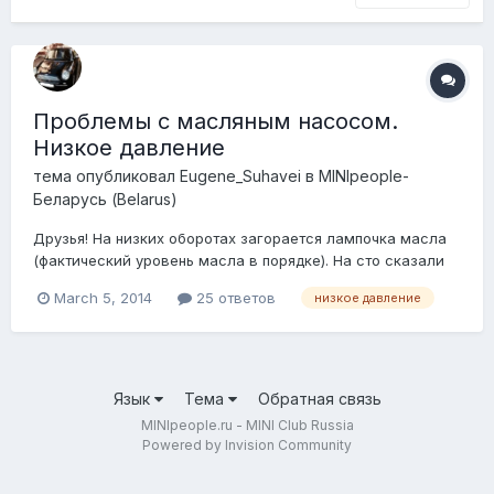
Проблемы с масляным насосом.
Низкое давление
тема опубликовал
Eugene_Suhavei
в
MINIpeople-
Беларусь (Belarus)
Друзья! На низких оборотах загорается лампочка масла
(фактический уровень масла в порядке). На сто сказали
проблема с насосом - очень низкое давление, особенно
March 5, 2014
25 ответов
низкое давление
на низких оборотах Возможно кто-то уже сталкивался с
подобной проблемой? Есть ли в Минске специалисты
которые решат проблему? Где можно н...
Язык
Тема
Обратная связь
MINIpeople.ru - MINI Club Russia
Powered by Invision Community