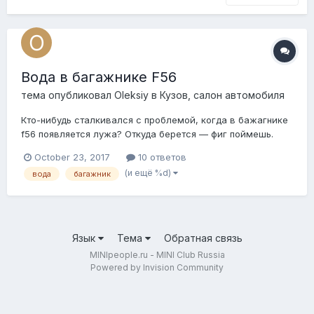
Вода в багажнике F56
тема опубликовал
Oleksiy
в
Кузов, салон автомобиля
Кто-нибудь сталкивался с проблемой, когда в бажагнике
f56 появляется лужа? Откуда берется — фиг поймешь.
Сама лужа нагло скрывается под домкратом. Как пройдет
October 23, 2017
10 ответов
дождь — справа в углу бажаника (вокруг домкрата)
(и ещё %d)
вода
багажник
всегда обшивка мокрая. Коврик который метал
закрывает, он же и домкрат прикрывает, уже весь...
Язык
Тема
Обратная связь
MINIpeople.ru - MINI Club Russia
Powered by Invision Community