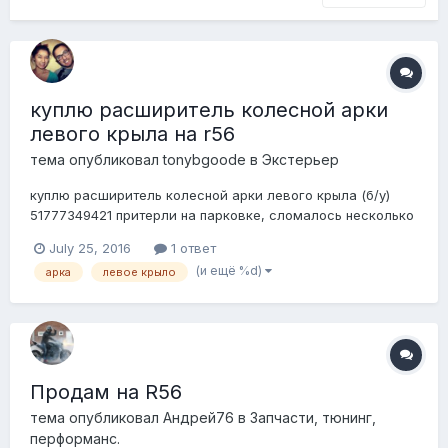
куплю расширитель колесной арки
левого крыла на r56
тема опубликовал
tonybgoode
в
Экстерьер
куплю расширитель колесной арки левого крыла (б/у)
51777349421 притерли на парковке, сломалось несколько
усов, в итоге в дождь как-то унесло(
July 25, 2016
1 ответ
(и ещё %d)
арка
левое крыло
Продам на R56
тема опубликовал
Андрей76
в
Запчасти, тюнинг,
перформанс.