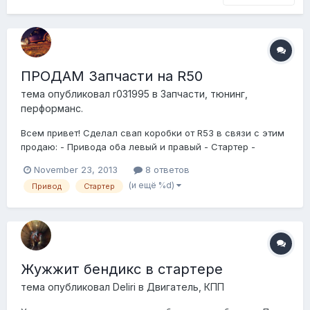
ПРОДАМ Запчасти на R50
тема опубликовал
r031995
в
Запчасти, тюнинг,
перформанс.
Всем привет! Сделал свап коробки от R53 в связи с этим
продаю: - Привода оба левый и правый - Стартер -
Маховик - тросы оба - Тормозные диски с суппортами и
November 23, 2013
8 ответов
колодками (новые оригинал проехали не более 100км ) -
(и ещё %d)
Привод
Стартер
задние суппорта с колодками от R56 Так же есть: - короб
воздушного фильтр...
Жужжит бендикс в стартере
тема опубликовал
Deliri
в
Двигатель, КПП