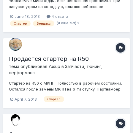
Уважаемые миниводцы, есть небольшая проблемка. При
запуске утром на холодную, слышно небольшое
жужжание, секунды полторы, звук исходит из стартера,
June 18, 2013
4 ответа
скорее всего бендикс, по программе стартер идет в
(и ещё %d)
Стартер
Бендикс
сборе, кто сталкивался с такой проблемой? вроде
стартер разборный, есть какие то варианты преобрести...
Продается стартер на R50
тема опубликовал
Yusup
в
Запчасти, тюнинг,
перформанс.
Стартер на R50 с МКПП. Полностью в рабочем состоянии.
Остался после замены МКПП на 6-ти ступку. Партнамбер
12 41 7 570 487 Цена - 5000
April 7, 2013
Стартер