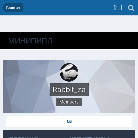
Главная
МИНИПИПЛ
Rabbit_za
Members