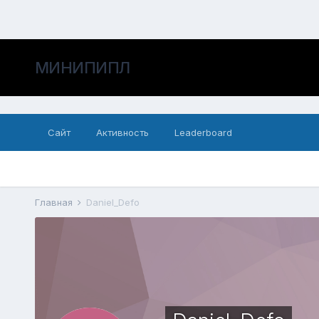
МИНИПИПЛ
Сайт
Активность
Leaderboard
Главная
Daniel_Defo