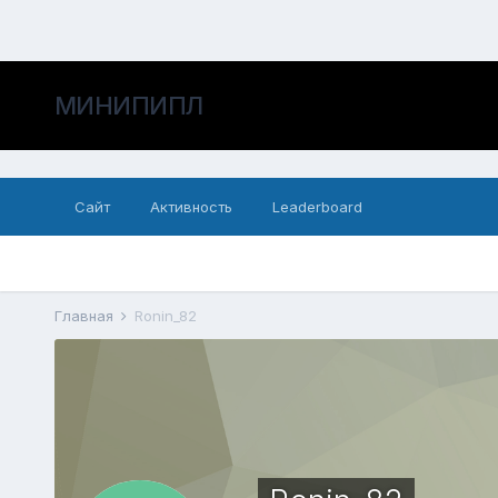
МИНИПИПЛ
Сайт
Активность
Leaderboard
Главная
Ronin_82